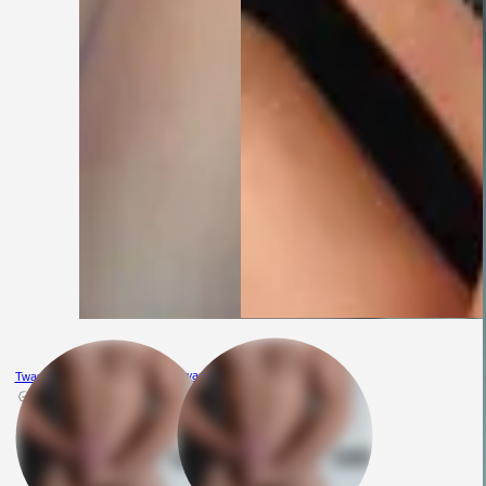
Twardyszukauleglejnareal
Twardyszukauleglejnareal