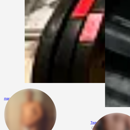
marek789
Twardyszukauleglejnareal