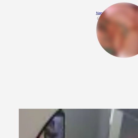
NapaloneMalzenstwo1989