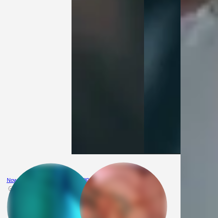
NapaloneMalzenstwo1989
Nowy2023r