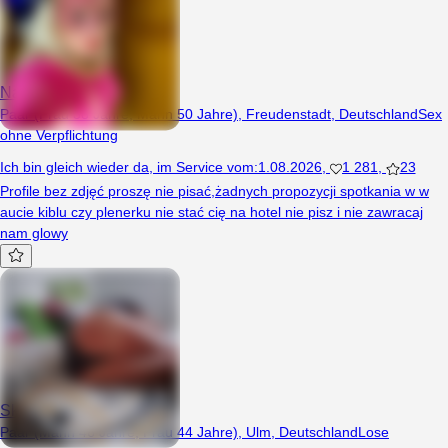
Nat87
Paar (Frau 38 Jahre, Mann 50 Jahre), Freudenstadt, Deutschland
Sex
ohne Verpflichtung
Ich bin gleich wieder da
,
im Service vom
:
1.08.2026
,
1 281
,
23
Profile bez zdjęć proszę nie pisać,żadnych propozycji spotkania w w
aucie kiblu czy plenerku nie stać cię na hotel nie pisz i nie zawracaj
nam glowy
Skowronki
Paar (Mann 46 Jahre, Frau 44 Jahre), Ulm, Deutschland
Lose