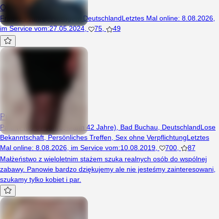
Ola35ola
Frau, 24 Jahre, Tübingen, Deutschland
Letztes Mal online
:
8.08.2026
,
im Service vom
:
27.05.2024
,
75
,
49
PuszystaSzczuply
Paar (Frau 37 Jahre, Mann 42 Jahre), Bad Buchau, Deutschland
Lose
Bekanntschaft
,
Persönliches Treffen
,
Sex ohne Verpflichtung
Letztes
Mal online
:
8.08.2026
,
im Service vom
:
10.08.2019
,
700
,
87
Małżeństwo z wieloletnim stażem szuka realnych osób do wspólnej
zabawy. Panowie bardzo dziękujemy ale nie jesteśmy zainteresowani,
szukamy tylko kobiet i par.