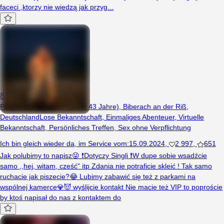
faceci ,ktorzy nie wiedzą jak przyg...
82SwingPara82
Paar (Frau 44 Jahre, Mann 43 Jahre), Biberach an der Riß,
Deutschland
Lose Bekanntschaft
,
Einmaliges Abenteuer
,
Virtuelle
Bekanntschaft
,
Persönliches Treffen
,
Sex ohne Verpflichtung
Ich bin gleich wieder da
,
im Service vom
:
15.09.2024
,
2 997
,
651
Jak polubimy to napisz😜 ❗️Dotyczy Singli ❗️W dupe sobie wsadźcie
samo ,,hej, witam, cześć” itp Zdania nie potraficie skleić ! Tak samo
ruchacie jak piszecie?😂 Lubimy zabawić się też z parkami na
wspólnej kamerce💎😈 wyślijcie kontakt Nie macie też VIP to poproście
by ktoś napisał do nas z kontaktem do