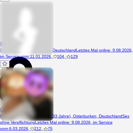
Martalubi
Frau, 34 Jahre, Mannheim, Deutschland
Letztes Mal online
:
9.08.2026
,
im Service vom
:
11.01.2026
,
104
,
129
Oni93
Paar (Mann 33 Jahre, Frau 33 Jahre), Osterburken, Deutschland
Sex
ohne Verpflichtung
Letztes Mal online
:
9.08.2026
,
im Service
vom
:
6.03.2026
,
212
,
75