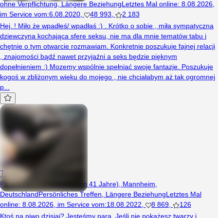
ohne Verpflichtung
,
Längere Beziehung
Letztes Mal online
:
8.08.2026
,
im Service vom
:
6.08.2020
,
48 993
,
2 183
Hej. ! Miło że wpadłeś/ wpadłaś :) . Krótko o sobie , miła sympatyczna
dziewczyna kochająca sfere seksu, nie ma dla mnie tematów tabu i
chętnie o tym otwarcie rozmawiam. Konkretnie poszukuje fajnej relacji
, znajomości bądź nawet przyjaźni a seks będzie pięknym
dopełnieniem :) Mozemy wspólnie spełniać swoje fantazje. Poszukuje
kogoś w zbliżonym wieku do mojego , nie chciałabym aż tak ogromnej
p...
TwoRevolutionss
Paar (Mann 41 Jahre, Mann 41 Jahre), Mannheim,
Deutschland
Persönliches Treffen
,
Längere Beziehung
Letztes Mal
online
:
8.08.2026
,
im Service vom
:
18.08.2022
,
8 869
,
126
Ktoś na piwo dzisiaj? Jesteśmy parą. Jeśli nie pokażesz twarzy i