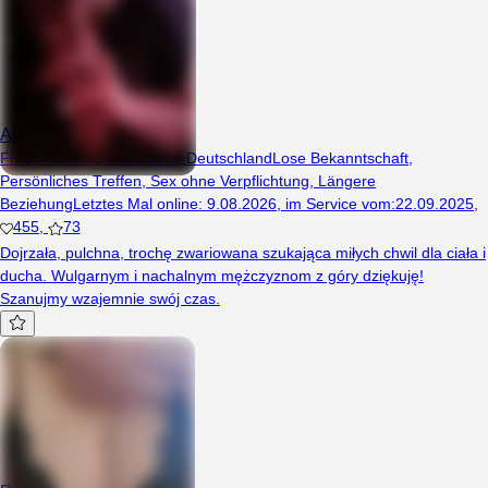
Angelll43
Frau, 43 Jahre, Heilbronn, Deutschland
Lose Bekanntschaft
,
Persönliches Treffen
,
Sex ohne Verpflichtung
,
Längere
Beziehung
Letztes Mal online
:
9.08.2026
,
im Service vom
:
22.09.2025
,
455
,
73
Dojrzała, pulchna, trochę zwariowana szukająca miłych chwil dla ciała i
ducha. Wulgarnym i nachalnym mężczyznom z góry dziękuję!
Szanujmy wzajemnie swój czas.