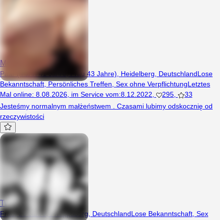
Mojei
Paar (Mann 41 Jahre, Frau 43 Jahre), Heidelberg, Deutschland
Lose
Bekanntschaft
,
Persönliches Treffen
,
Sex ohne Verpflichtung
Letztes
Mal online
:
8.08.2026
,
im Service vom
:
8.12.2022
,
295
,
33
Jesteśmy normalnym małżeństwem . Czasami lubimy odskocznię od
rzeczywistości
TwojaTajemnica69
Frau, 28 Jahre, Philippsburg, Deutschland
Lose Bekanntschaft
,
Sex