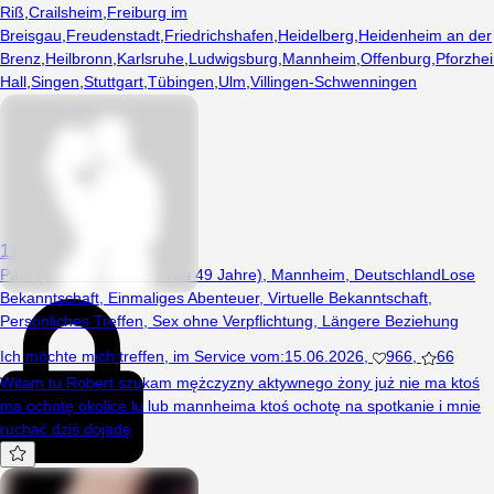
Riß
,
Crailsheim
,
Freiburg im
Breisgau
,
Freudenstadt
,
Friedrichshafen
,
Heidelberg
,
Heidenheim an der
Brenz
,
Heilbronn
,
Karlsruhe
,
Ludwigsburg
,
Mannheim
,
Offenburg
,
Pforzhe
Hall
,
Singen
,
Stuttgart
,
Tübingen
,
Ulm
,
Villingen-Schwenningen
1126
Paar (Mann 54 Jahre, Frau 49 Jahre), Mannheim, Deutschland
Lose
Bekanntschaft
,
Einmaliges Abenteuer
,
Virtuelle Bekanntschaft
,
Persönliches Treffen
,
Sex ohne Verpflichtung
,
Längere Beziehung
Ich möchte mich treffen
,
im Service vom
:
15.06.2026
,
966
,
66
Witam tu Robert szukam mężczyzny aktywnego żony już nie ma ktoś
ma ochotę okolice lu lub mannheima ktoś ochotę na spotkanie i mnie
ruchać dziś dojadę