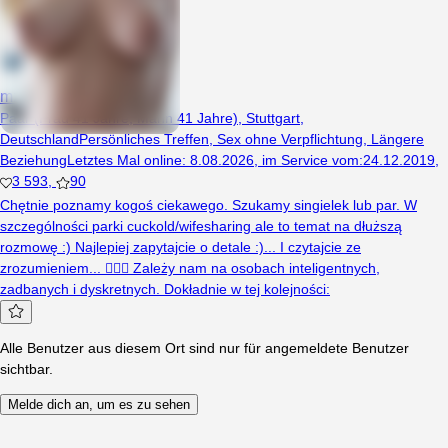
mzagro
Paar (Frau 41 Jahre, Mann 41 Jahre), Stuttgart,
Deutschland
Persönliches Treffen
,
Sex ohne Verpflichtung
,
Längere
Beziehung
Letztes Mal online
:
8.08.2026
,
im Service vom
:
24.12.2019
,
3 593
,
90
Chętnie poznamy kogoś ciekawego. Szukamy singielek lub par. W
szczególności parki cuckold/wifesharing ale to temat na dłuższą
rozmowę :) Najlepiej zapytajcie o detale :)... I czytajcie ze
zrozumieniem... 🤦🏼‍♀️ Zależy nam na osobach inteligentnych,
zadbanych i dyskretnych. Dokładnie w tej kolejności:
Alle Benutzer aus diesem Ort sind nur für angemeldete Benutzer
sichtbar.
Melde dich an, um es zu sehen