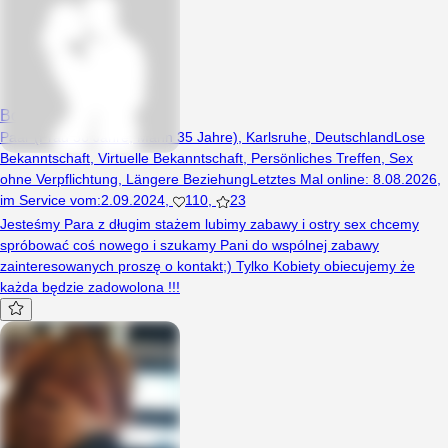
Boki12
Paar (Frau 36 Jahre, Mann 35 Jahre), Karlsruhe, Deutschland
Lose
Bekanntschaft
,
Virtuelle Bekanntschaft
,
Persönliches Treffen
,
Sex
ohne Verpflichtung
,
Längere Beziehung
Letztes Mal online
:
8.08.2026
,
im Service vom
:
2.09.2024
,
110
,
23
Jesteśmy Para z długim stażem lubimy zabawy i ostry sex chcemy
spróbować coś nowego i szukamy Pani do wspólnej zabawy
zainteresowanych proszę o kontakt;) Tylko Kobiety obiecujemy że
każda będzie zadowolona !!!