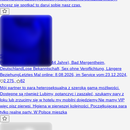
chcesz się spotkać to daruj sobie nasz czas.
Sexipara124
Paar (Frau 41 Jahre, Mann 44 Jahre), Bad Mergentheim,
Deutschland
Lose Bekanntschaft
,
Sex ohne Verpflichtung
,
Längere
Beziehung
Letztes Mal online
:
8.08.2026
,
im Service vom
:
23.12.2024
,
2 275
,
82
Mój partner to para heteroseksualna z szeroką gamą możliwości.
Dostępne są również Lubimy, potanczyc i zaszaleć, szukamy pary z
loku lub zrzucimy się w hotelu my mobilni dojedziemy.Nie mamy VIP
więc pisz pierwsi. Higiena w pierwszej kolejności. Początkującea para
tylko realne party. W Polsce mieszka