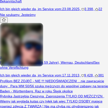
Bekanntschaft
Ich bin gleich wieder da
,
im Service vom
:
23.08.2025
,
3 398
,
22
Nie szukamy. Jesteśmy
axon46
Paar (Mann 59 Jahre, Mann 59 Jahre), Wernau, Deutschland
Sex
ohne Verpflichtung
Ich bin gleich wieder da
,
im Service vom
:
17.11.2013
,
9 428
,
381
Profilom BEZ ZDJĘĆ - NIE !!! NIEDOŚWIADCZENI ...nie zawracajcie
dupy . Para MM 50/56 szuka mężczyzn do wspólnej zabawy na terenie
Baden - Württemberg. Raz w roku Śląsk okolice
Rybnika,Jastrzębia,Cieszyna. Zaproszenia TYLKO OD MĘŻCZYZN ,
Wiemy jak wygląda kutas czy tyłek tak więc TYLKO OSOBY mające
rownież zdjęcia Z TWARZĄ ! Nie ma chyba nic ohydniejszego jak