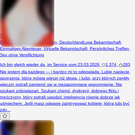
Staicuminte
Frau, 34 Jahre, Baden-Baden, Deutschland
Lose Bekanntschaft
,
Einmaliges Abenteuer
,
Virtuelle Bekanntschaft
,
Persönliches Treffen
,
Sex ohne Verpflichtung
Ich bin gleich wieder da
,
im Service vom
:
23.03.2026
,
1 374
,
283
Nie jestem dla każdego — i bardzo mi to odpowiada. Lubię napięcie,
spojrzenia, które mówią więcej niż słowa, i ludzi, przy których zwykły
wieczór potrafi zamienić się w niezapomniane wspomnienie. Nie
szukam zobowiązań. Szukam chemii, dyskrecji, dobrego flirtu i
mężczyzny, który potrafi uwodzić inteligencją równie dobrze jak
uśmiechem. Jeśli masz odwagę zaintrygować kobietę, która lubi być
zdo...