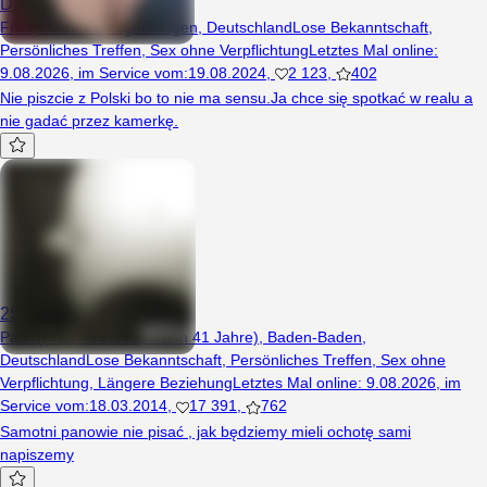
Danutahanuta68
Frau, 58 Jahre, Sigmaringen, Deutschland
Lose Bekanntschaft
,
Persönliches Treffen
,
Sex ohne Verpflichtung
Letztes Mal online
:
9.08.2026
,
im Service vom
:
19.08.2024
,
2 123
,
402
Nie piszcie z Polski bo to nie ma sensu.Ja chce się spotkać w realu a
nie gadać przez kamerkę.
25oni26
Paar (Frau 43 Jahre, Mann 41 Jahre), Baden-Baden,
Deutschland
Lose Bekanntschaft
,
Persönliches Treffen
,
Sex ohne
Verpflichtung
,
Längere Beziehung
Letztes Mal online
:
9.08.2026
,
im
Service vom
:
18.03.2014
,
17 391
,
762
Samotni panowie nie pisać , jak będziemy mieli ochotę sami
napiszemy