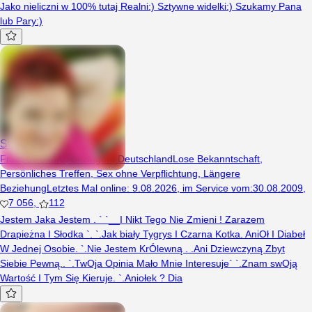
Jako nieliczni w 100% tutaj Realni:) Sztywne widelki:) Szukamy Pana
lub Pary:)
SweetyKamila
Frau, 38 Jahre, Ditzingen, Deutschland
Lose Bekanntschaft
,
Persönliches Treffen
,
Sex ohne Verpflichtung
,
Längere
Beziehung
Letztes Mal online
:
9.08.2026
,
im Service vom
:
30.08.2009
,
7 056
,
112
Jestem Jaka Jestem . ` `__I Nikt Tego Nie Zmieni ! Zarazem
Drapieżna I Słodka `. `.Jak biały Tygrys I Czarna Kotka. AniOł I Diabeł
W Jednej Osobie. `.Nie Jestem KrÓlewną . .Ani Dziewczyną Zbyt
Siebie Pewną.. `.TwOja Opinia Mało Mnie Interesuje` `.Znam swOją
Wartość I Tym Się Kieruje. `.Aniołek ? Dia