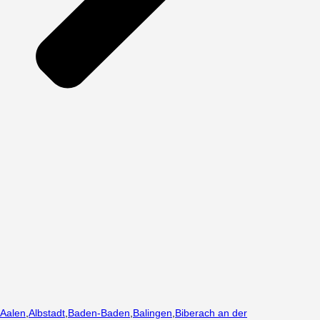
Aalen
,
Albstadt
,
Baden-Baden
,
Balingen
,
Biberach an der