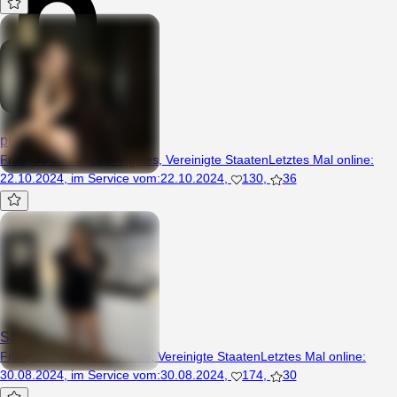
puhuimei
Frau, 36 Jahre, Los Angeles, Vereinigte Staaten
Letztes Mal online
:
22.10.2024
,
im Service vom
:
22.10.2024
,
130
,
36
Savanna9001
Frau, 21 Jahre, Oceanside, Vereinigte Staaten
Letztes Mal online
:
30.08.2024
,
im Service vom
:
30.08.2024
,
174
,
30