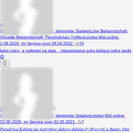
dreamnight
Frau, 36 Jahre, Beverly Hills, Vereinigte Staaten
Lose Bekanntschaft
,
Virtuelle Bekanntschaft
,
Persönliches Treffen
Letztes Mal online
:
1.08.2026
,
im Service vom
:
29.04.2012
,
70
lubie ostro, a najlepiej na dwa... niepoprawna suka lubiąca ostrą jazdę
😍
Zwariowana123456789
Frau, 36 Jahre, Los Angeles, Vereinigte Staaten
Letztes Mal online
:
23.06.2026
,
im Service vom
:
31.05.2021
,
7
𝑃𝑟𝑎𝑤𝑑𝑧𝑖𝑤𝑎 𝐾𝑜𝑏𝑖𝑒𝑡𝑎 𝑛𝑖𝑒 𝑝𝑜𝑡𝑟𝑧𝑒𝑏𝑢𝑗𝑒 𝑑𝑢ż𝑒𝑔𝑜 𝑑𝑒𝑘𝑜𝑙𝑡𝑢 𝑏𝑦 𝑏ł𝑦𝑠𝑧𝑐𝑧𝑒ć 𝑤 𝑡ł𝑢𝑚𝑖𝑒. 𝑂𝑛𝑎