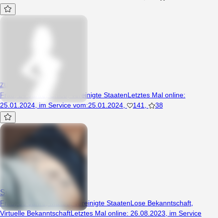
zuziakot
Frau, 24 Jahre, Chico, Vereinigte Staaten
Letztes Mal online
:
25.01.2024
,
im Service vom
:
25.01.2024
,
141
,
38
Soul
Frau, 30 Jahre, Malibu, Vereinigte Staaten
Lose Bekanntschaft
,
Virtuelle Bekanntschaft
Letztes Mal online
:
26.08.2023
,
im Service