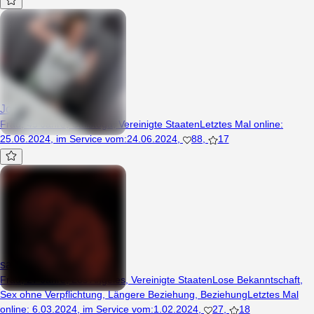
Jossie
Frau, 45 Jahre, Calistoga, Vereinigte Staaten
Letztes Mal online
:
25.06.2024
,
im Service vom
:
24.06.2024
,
88
,
17
sashawes
Frau, 27 Jahre, Los Angeles, Vereinigte Staaten
Lose Bekanntschaft
,
Sex ohne Verpflichtung
,
Längere Beziehung
,
Beziehung
Letztes Mal
online
:
6.03.2024
,
im Service vom
:
1.02.2024
,
27
,
18