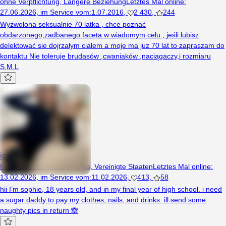
ohne Verpflichtung
,
Längere Beziehung
Letztes Mal online
:
27.06.2026
,
im Service vom
:
1.07.2016
,
2 430
,
244
Wyzwolona seksualnie 70 latka , chce poznać
obdarzonego,zadbanego faceta w wiadomym celu , jeśli lubisz
delektować sie dojrzałym ciałem a moje ma juz 70 lat to zapraszam do
kontaktu Nie toleruje brudasów ,cwaniaków ,naciągaczy,i rozmiaru
S,M.L
itssophielin
Frau, 20 Jahre, Los Angeles, Vereinigte Staaten
Letztes Mal online
:
13.02.2026
,
im Service vom
:
11.02.2026
,
413
,
58
hii I’m sophie, 18 years old, and in my final year of high school. i need
a sugar daddy to pay my clothes, nails, and drinks. ill send some
naughty pics in return 🙈