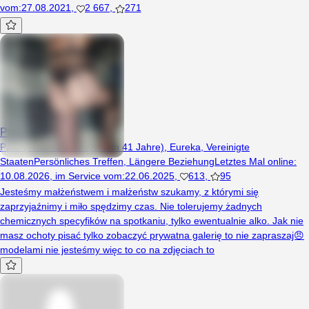
vom
:
27.08.2021
,
2 667
,
271
Para858585
Paar (Frau 41 Jahre, Mann 41 Jahre), Eureka, Vereinigte
Staaten
Persönliches Treffen
,
Längere Beziehung
Letztes Mal online
:
10.08.2026
,
im Service vom
:
22.06.2025
,
613
,
95
Jesteśmy małżeństwem i małżeństw szukamy, z którymi się
zaprzyjaźnimy i miło spędzimy czas. Nie tolerujemy żadnych
chemicznych specyfików na spotkaniu, tylko ewentualnie alko. Jak nie
masz ochoty pisać tylko zobaczyć prywatna galerię to nie zapraszaj😠
modelami nie jesteśmy więc to co na zdjęciach to