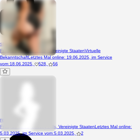
stoneykenziee
Frau, 20 Jahre, Fresno, Vereinigte Staaten
Virtuelle
Bekanntschaft
Letztes Mal online
:
19.06.2025
,
im Service
vom
:
18.06.2025
,
528
,
56
ren
Frau, 19 Jahre, Beverly Hills, Vereinigte Staaten
Letztes Mal online
:
5.03.2025
,
im Service vom
:
5.03.2025
,
2