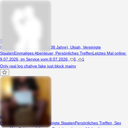
Skbull
Paar (Frau 37 Jahre, Mann 38 Jahre), Ukiah, Vereinigte
Staaten
Einmaliges Abenteuer
,
Persönliches Treffen
Letztes Mal online
:
9.07.2026
,
im Service vom
:
8.07.2026
,
3
,
1
Only real log chahye fake just block mainv
estea60
Frau, 70 Jahre, Ukiah, Vereinigte Staaten
Persönliches Treffen
,
Sex