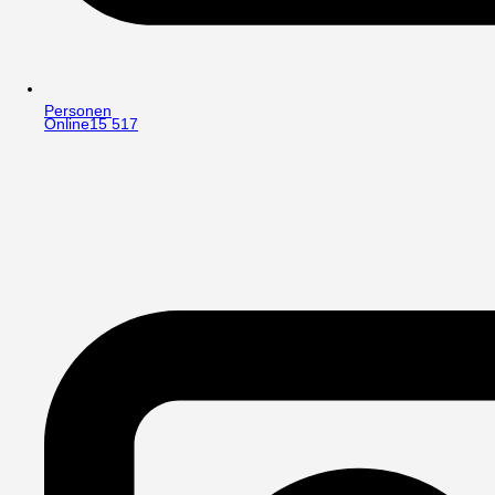
Personen
Online
15 517